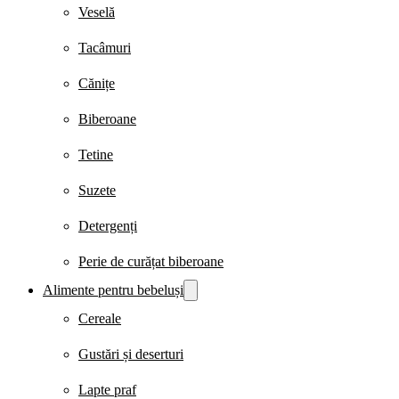
Veselă
Tacâmuri
Cănițe
Biberoane
Tetine
Suzete
Detergenți
Perie de curățat biberoane
Alimente pentru bebeluși
Cereale
Gustări și deserturi
Lapte praf