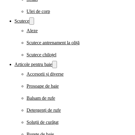
Ulei de corp
Scutece
Aleze
Scutece antrenament la oliță
Scutece chiloțel
Articole pentru baie
Accesorii și diverse
Prosoape de baie
Balsam de rufe
Detergenți de rufe
Soluții de curățat
Burete de baie