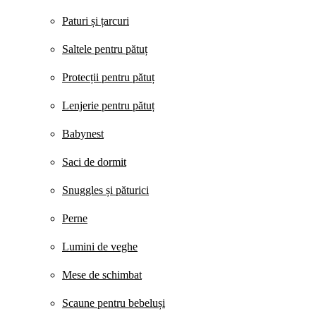
Paturi și țarcuri
Saltele pentru pătuț
Protecții pentru pătuț
Lenjerie pentru pătuț
Babynest
Saci de dormit
Snuggles și păturici
Perne
Lumini de veghe
Mese de schimbat
Scaune pentru bebeluși