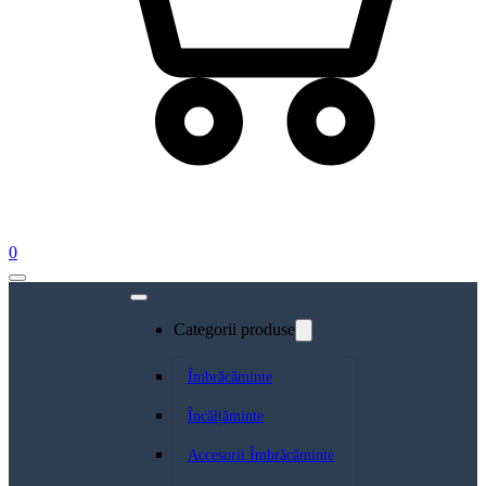
0
Categorii produse
Îmbrăcăminte
Încălțăminte
Accesorii Îmbrăcăminte