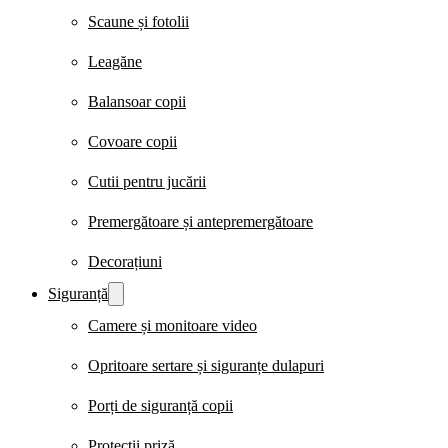
Scaune și fotolii
Leagăne
Balansoar copii
Covoare copii
Cutii pentru jucării
Premergătoare și antepremergătoare
Decorațiuni
Siguranță
Camere și monitoare video
Opritoare sertare și siguranțe dulapuri
Porți de siguranță copii
Protecții priză