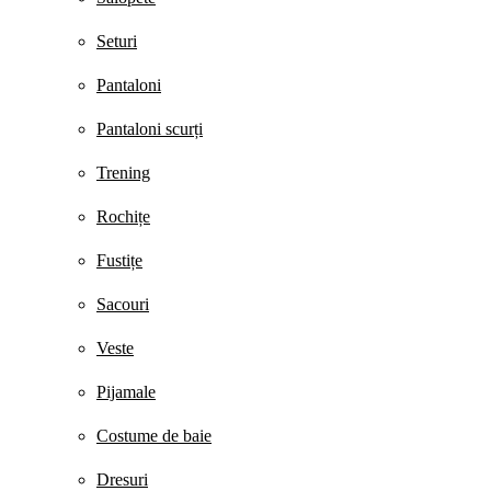
Seturi
Pantaloni
Pantaloni scurți
Trening
Rochițe
Fustițe
Sacouri
Veste
Pijamale
Costume de baie
Dresuri