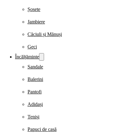
Șosete
Jambiere
Căciuli și Mănuși
Geci
Încălțăminte
Sandale
Balerini
Pantofi
Adidași
Teniși
Papuci de casă