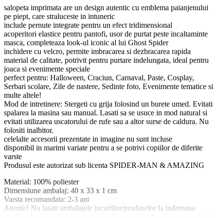
salopeta imprimata are un design autentic cu emblema paianjenului
pe piept, care straluceste in intuneric
include pernute integrate pentru un efect tridimensional
acoperitori elastice pentru pantofi, usor de purtat peste incaltaminte
masca, completeaza look-ul iconic al lui Ghost Spider
inchidere cu velcro, permite imbracarea si dezbracarea rapida
material de calitate, potrivit pentru purtare indelungata, ideal pentru
joaca si evenimente speciale
perfect pentru: Halloween, Craciun, Carnaval, Paste, Cosplay,
Serbari scolare, Zile de nastere, Sedinte foto, Evenimente tematice si
multe altele!
Mod de intretinere: Stergeti cu grija folosind un burete umed. Evitati
spalarea la masina sau manual. Lasati sa se usuce in mod natural si
evitati utilizarea uscatorului de rufe sau a altor surse de caldura. Nu
folositi inalbitor.
celelalte accesorii prezentate in imagine nu sunt incluse
disponibil in marimi variate pentru a se potrivi copiilor de diferite
varste
Produsul este autorizat sub licenta SPIDER-MAN & AMAZING
Material: 100% poliester
Dimensiune ambalaj: 40 x 33 x 1 cm
Varsta recomandata: 2-3 ani
Atentie! Nu lasati ambalajele jucariilor/produselor la indemana
copiilor. Indepartati orice ambalaj al jucariei/produsului inainte de a