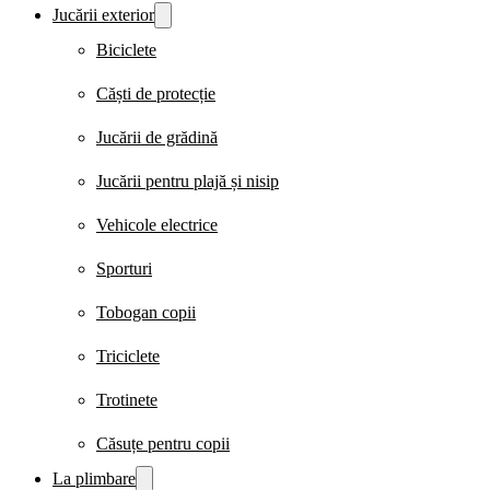
Jucării exterior
Biciclete
Căști de protecție
Jucării de grădină
Jucării pentru plajă și nisip
Vehicole electrice
Sporturi
Tobogan copii
Triciclete
Trotinete
Căsuțe pentru copii
La plimbare