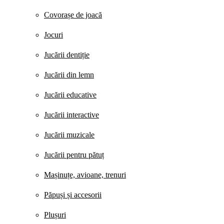
Covorașe de joacă
Jocuri
Jucării dentiție
Jucării din lemn
Jucării educative
Jucării interactive
Jucării muzicale
Jucării pentru pătuț
Mașinuțe, avioane, trenuri
Păpuși și accesorii
Plușuri