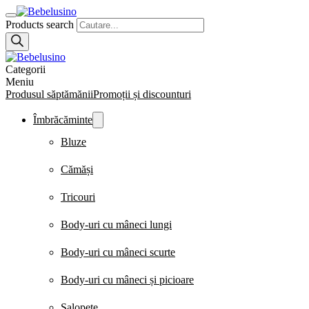
Products search
Categorii
Meniu
Produsul săptămănii
Promoții și discounturi
Îmbrăcăminte
Bluze
Cămăși
Tricouri
Body-uri cu mâneci lungi
Body-uri cu mâneci scurte
Body-uri cu mâneci și picioare
Salopete