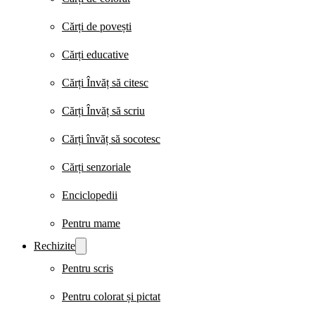
Cărți de povești
Cărți educative
Cărți Învăț să citesc
Cărți Învăț să scriu
Cărți învăț să socotesc
Cărți senzoriale
Enciclopedii
Pentru mame
Rechizite
Pentru scris
Pentru colorat și pictat