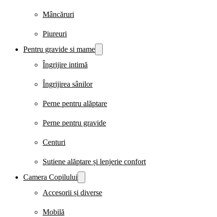
Mâncăruri
Piureuri
Pentru gravide si mame
Îngrijire intimă
Îngrijirea sânilor
Perne pentru alăptare
Perne pentru gravide
Centuri
Sutiene alăptare și lenjerie confort
Camera Copilului
Accesorii și diverse
Mobilă