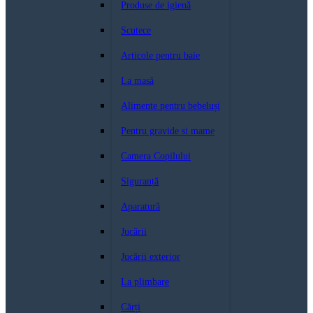
Produse de igienă
Scutece
Articole pentru baie
La masă
Alimente pentru bebeluși
Pentru gravide si mame
Camera Copilului
Siguranță
Aparatură
Jucării
Jucării exterior
La plimbare
Cărți