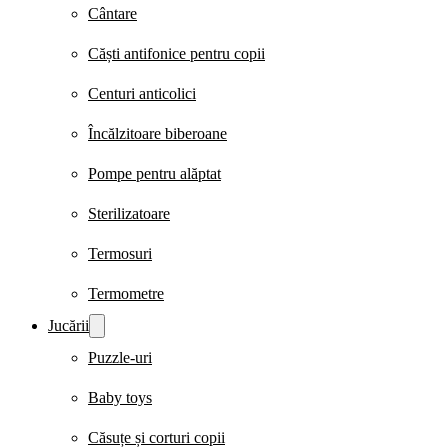
Cântare
Căști antifonice pentru copii
Centuri anticolici
Încălzitoare biberoane
Pompe pentru alăptat
Sterilizatoare
Termosuri
Termometre
Jucării
Puzzle-uri
Baby toys
Căsuțe și corturi copii