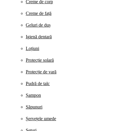
Creme de corp
Creme de față
Geluri de duș
Igienă dentară
Loțiuni
Protecție solară
Protecție de vară
Pudră de talc
Șampon
Săpunuri
Șervețele umede
Seturi