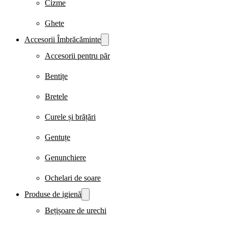
Cizme
Ghete
Accesorii Îmbrăcăminte
Accesorii pentru păr
Bentițe
Bretele
Curele și brățări
Gentuțe
Genunchiere
Ochelari de soare
Produse de igienă
Bețișoare de urechi