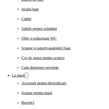
Jucării baie
Cădițe
Saltele pentru schimbat
Olițe și reductoare WC
Scaune și suporți anatomici baie
Coș de gunoi pentru scutece
Cutii dispenser șervețete
La masă
Accesorii pentru diversificare
Scaune pentru masă
Bavețici