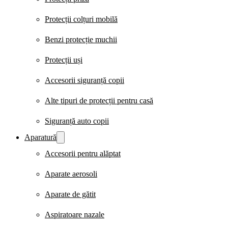
Protecții colțuri mobilă
Benzi protecție muchii
Protecții uși
Accesorii siguranță copii
Alte tipuri de protecții pentru casă
Siguranță auto copii
Aparatură
Accesorii pentru alăptat
Aparate aerosoli
Aparate de gătit
Aspiratoare nazale