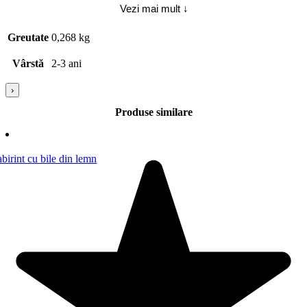
Vezi mai mult ↓
da jucaria/produsul copilului. Pastrati instructiunile si etichetele
pentru referinte viitoare. Pastrati jucaria/produsul departe de foc,
feriti jucaria/produsul de temperaturi ridicate si umiditate.
Greutate
0,268 kg
Vârstă
2-3 ani
›
Produse similare