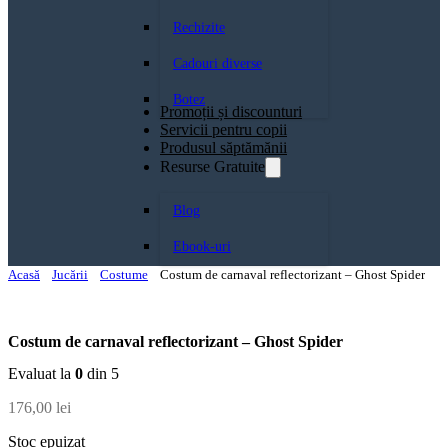
Rechizite
Cadouri diverse
Botez
Promoții și discounturi
Servicii pentru copii
Produsul săptămănii
Resurse Gratuite
Blog
Ebook-uri
Acasă
Jucării
Costume
Costum de carnaval reflectorizant – Ghost Spider
Costum de carnaval reflectorizant – Ghost Spider
Evaluat la
0
din 5
176,00
lei
Stoc epuizat